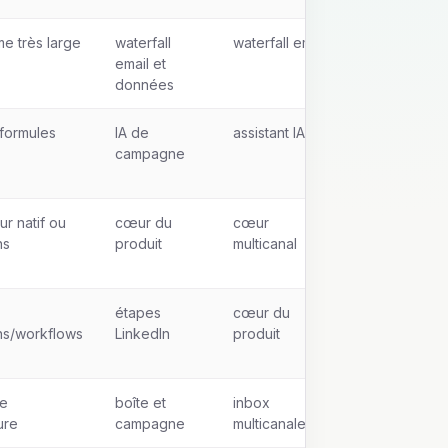
e très large
waterfall
waterfall email
email et
données
 formules
IA de
assistant IA
campagne
r natif ou
cœur du
cœur
ns
produit
multicanal
étapes
cœur du
ons/workflows
LinkedIn
produit
e
boîte et
inbox
ure
campagne
multicanale