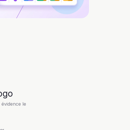
logo
 évidence le
er.