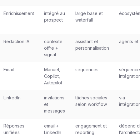
Enrichissement
intégré au
large base et
écosystèm
prospect
waterfall
Rédaction IA
contexte
assistant et
agents et
offre +
personnalisation
signal
Email
Manuel,
séquences
séquenceu
Copilot,
intégratio
Autopilot
LinkedIn
invitations
tâches sociales
via
et
selon workflow
intégrati
messages
Réponses
email +
engagement et
dépend d
unifiées
LinkedIn
reporting
l’architect