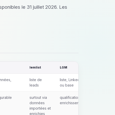
ponibles le 31 juillet 2026. Les
lemlist
LGM
onnées,
liste de
liste, LinkedIn
s
leads
ou base
gurable
surtout via
qualification et
données
enrichissement
importées et
enrichies