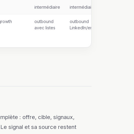
intermédiaire
intermédiaire
growth
outbound
outbound
avec listes
LinkedIn/email
lète : offre, cible, signaux,
Le signal et sa source restent