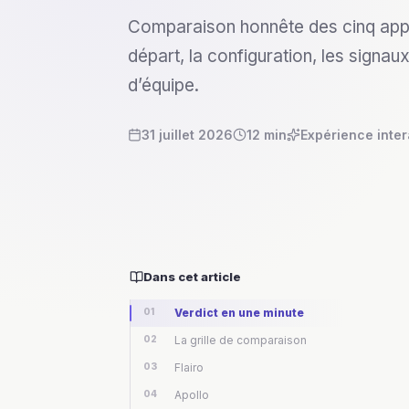
Comparaison honnête des cinq appr
départ, la configuration, les signaux,
d’équipe.
2026-07-31
31 juillet 2026
12 min
Expérience inter
Dans cet article
01
Verdict en une minute
02
La grille de comparaison
03
Flairo
04
Apollo